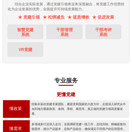
结合企业实际发展，通过党建引领将业务深度融合，将党建工作优势转
化为企业发展的优势，全面提升可持续发展能力。
★ 党建引领
★ 松绑减负
★ 提质增效
★ 促进发展
智慧党建
干部管理
干部考评
系统
系统
系统
VR党建
专业服务
更懂党建
经验丰富的党建专家团队，紧跟党和国家的大政方针，全面深入研究从中
懂政策
央到地方最新政策、条例、章程、规范等，真正做到党建引领高质量发
展。
多地域多行业深入走访，全面调研党建一线工作，总结归纳、精确提炼功
懂需求
能需求，细分产品版本，定制产品组合，确保满足不同用户的应用需求。