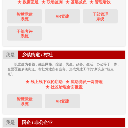
★ 数据互通
★ 联动监测
★ 基层减负
★ 管理增效
智慧党建
干部管理
VR党建
系统
系统
干部考评
系统
我是
乡镇街道 / 村社
以党建为引领，融合网格、综治、民生、政务、生活、办公等于一体，
全面覆盖乡镇街道、村社党建所有业务。形成党建工作的“新亮点”“新支
点”。
★ 线上线下双轮启动
★ 流动党员一网管理
★ 社区治理全面覆盖
智慧党建
VR党建
系统
我是
国企 / 非公企业