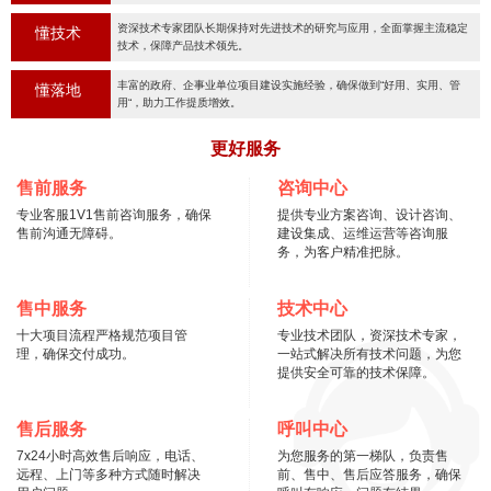
资深技术专家团队长期保持对先进技术的研究与应用，全面掌握主流稳定
懂技术
技术，保障产品技术领先。
丰富的政府、企事业单位项目建设实施经验，确保做到“好用、实用、管
懂落地
用“，助力工作提质增效。
更好服务
售前服务
咨询中心
专业客服1V1售前咨询服务，确保
提供专业方案咨询、设计咨询、
售前沟通无障碍。
建设集成、运维运营等咨询服
务，为客户精准把脉。
售中服务
技术中心
十大项目流程严格规范项目管
专业技术团队，资深技术专家，
理，确保交付成功。
一站式解决所有技术问题，为您
提供安全可靠的技术保障。
售后服务
呼叫中心
7x24小时高效售后响应，电话、
为您服务的第一梯队，负责售
远程、上门等多种方式随时解决
前、售中、售后应答服务，确保