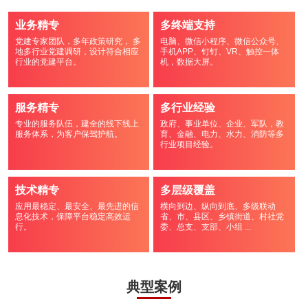
业务精专
多终端支持
党建专家团队，多年政策研究， 多
电脑、微信小程序、微信公众号、
地多行业党建调研，设计符合相应
手机APP、钉钉、VR、触控一体
行业的党建平台。
机，数据大屏。
服务精专
多行业经验
专业的服务队伍，建全的线下线上
政府、事业单位、企业、军队，教
服务体系，为客户保驾护航。
育、金融、电力、水力、消防等多
行业项目经验。
技术精专
多层级覆盖
应用最稳定、最安全、最先进的信
横向到边、纵向到底、多级联动
息化技术，保障平台稳定高效运
省、市、县区、乡镇街道、村社党
行。
委、总支、支部、小组 ...
典型案例